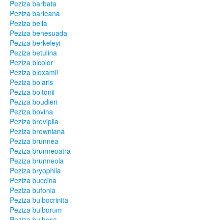
Peziza barbata
Peziza barleana
Peziza bella
Peziza benesuada
Peziza berkeleyi
Peziza betulina
Peziza bicolor
Peziza bloxamii
Peziza bolaris
Peziza boltonii
Peziza boudieri
Peziza bovina
Peziza brevipila
Peziza browniana
Peziza brunnea
Peziza brunneoatra
Peziza brunneola
Peziza bryophila
Peziza buccina
Peziza bufonia
Peziza bulbocrinita
Peziza bulborum
Peziza bulbosa