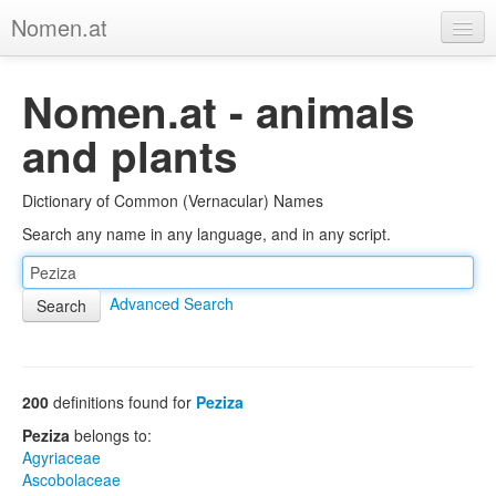
Nomen.at
Home
Nomen.at - animals
About
and plants
Privacy
Dictionary of Common (Vernacular) Names
Imprint
Search any name in any language, and in any script.
Browse Tree
Advanced Search
200
definitions found for
Peziza
Peziza
belongs to:
Agyriaceae
Ascobolaceae