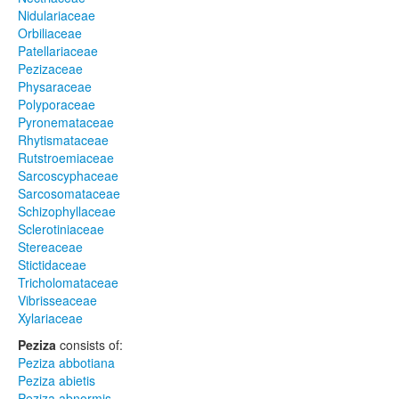
Nidulariaceae
Orbiliaceae
Patellariaceae
Pezizaceae
Physaraceae
Polyporaceae
Pyronemataceae
Rhytismataceae
Rutstroemiaceae
Sarcoscyphaceae
Sarcosomataceae
Schizophyllaceae
Sclerotiniaceae
Stereaceae
Stictidaceae
Tricholomataceae
Vibrisseaceae
Xylariaceae
Peziza
consists of:
Peziza abbotiana
Peziza abietis
Peziza abnormis