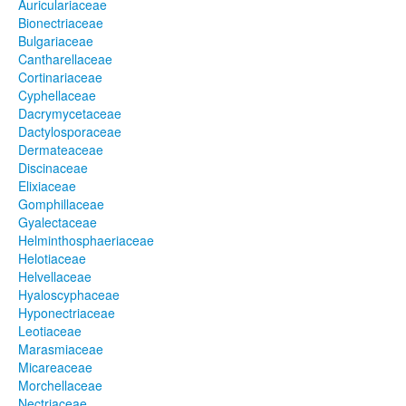
Auriculariaceae
Bionectriaceae
Bulgariaceae
Cantharellaceae
Cortinariaceae
Cyphellaceae
Dacrymycetaceae
Dactylosporaceae
Dermateaceae
Discinaceae
Elixiaceae
Gomphillaceae
Gyalectaceae
Helminthosphaeriaceae
Helotiaceae
Helvellaceae
Hyaloscyphaceae
Hyponectriaceae
Leotiaceae
Marasmiaceae
Micareaceae
Morchellaceae
Nectriaceae