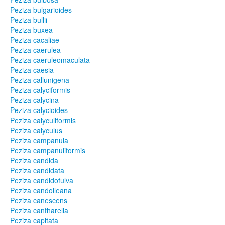
Peziza bulgarioides
Peziza bullii
Peziza buxea
Peziza cacaliae
Peziza caerulea
Peziza caeruleomaculata
Peziza caesia
Peziza callunigena
Peziza calyciformis
Peziza calycina
Peziza calycioides
Peziza calyculiformis
Peziza calyculus
Peziza campanula
Peziza campanuliformis
Peziza candida
Peziza candidata
Peziza candidofulva
Peziza candolleana
Peziza canescens
Peziza cantharella
Peziza capitata