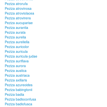
Peziza atrorufa
Peziza atrovinosa
Peziza atroviolacea
Peziza atrovirens
Peziza aucupariae
Peziza aurantia
Peziza aurata
Peziza aurelia
Peziza aureliella
Peziza auricolor
Peziza auricula
Peziza auricula-judae
Peziza auriflava
Peziza aurora
Peziza austica
Peziza austriaca
Peziza axillaris
Peziza azureoides
Peziza babingtonii
Peziza badia
Peziza badioconfusa
Peziza badiofusca