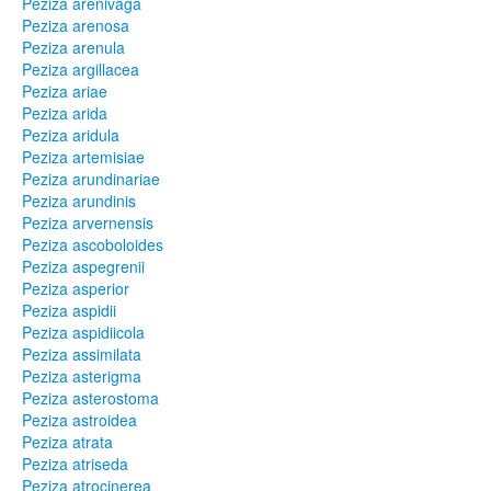
Peziza arenivaga
Peziza arenosa
Peziza arenula
Peziza argillacea
Peziza ariae
Peziza arida
Peziza aridula
Peziza artemisiae
Peziza arundinariae
Peziza arundinis
Peziza arvernensis
Peziza ascoboloides
Peziza aspegrenii
Peziza asperior
Peziza aspidii
Peziza aspidiicola
Peziza assimilata
Peziza asterigma
Peziza asterostoma
Peziza astroidea
Peziza atrata
Peziza atriseda
Peziza atrocinerea