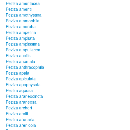
Peziza amentacea
Peziza amenti
Peziza amethystina
Peziza ammophila
Peziza amorpha
Peziza ampelina
Peziza ampliata
Peziza amplissima
Peziza ampullacea
Peziza ancilis
Peziza anomala
Peziza anthracophila
Peziza apala
Peziza apiculata
Peziza apophysata
Peziza aquosa
Peziza araneocincta
Peziza araneosa
Peziza archeri
Peziza arctii
Peziza arenaria
Peziza arenicola