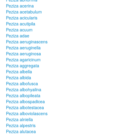
Peziza acerina
Peziza acetabulum
Peziza acicularis
Peziza acutipila
Peziza acuum
Peziza adae
Peziza aeruginascens
Peziza aeruginella
Peziza aeruginosa
Peziza agaricinum
Peziza aggregata
Peziza albella
Peziza albida
Peziza albofusca
Peziza albohyalina
Peziza albopileata
Peziza albospadicea
Peziza albotestacea
Peziza alboviolascens
Peziza alniella
Peziza alpestris
Peziza alutacea